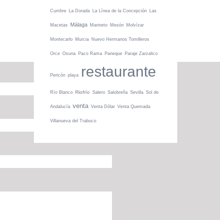
Cumbre
La Dorada
La Línea de la Concepción
Las
Málaga
Macetas
Marineto
Mesón
Molvízar
Montecarlo
Murcia
Nuevo Hermanos Tomilleros
Orce
Osuna
Paco Rama
Paneque
Paraje Zarzalico
restaurante
Pericón
playa
Riofrío
Río Blanco
Salero
Salobreña
Sevilla
Sol de
venta
Andalucía
Venta Dólar
Venta Quemada
Villanueva del Trabuco