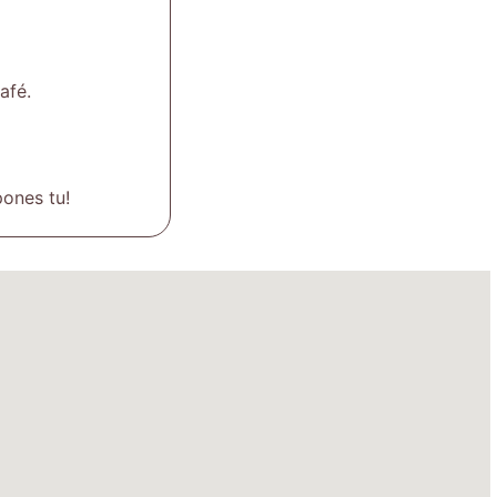
afé.
pones tu!