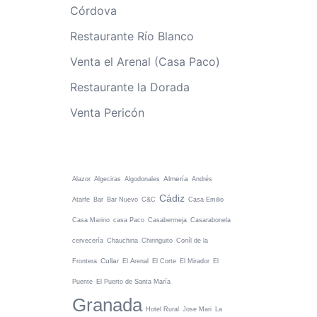
Córdova
Restaurante Río Blanco
Venta el Arenal (Casa Paco)
Restaurante la Dorada
Venta Pericón
Almería
Alazor
Algeciras
Algodonales
Andrés
Cádiz
Atarfe
Bar
Bar Nuevo
C&C
Casa Emilio
Casa Marino
casa Paco
Casabermeja
Casarabonela
cervecería
Chauchina
Chiringuito
Coníl de la
Cullar
Frontera
El Arenal
El Corte
El Mirador
El
Puente
El Puerto de Santa María
Granada
Hotel Rural
Jose Mari
La