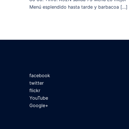
Menú esplendido hasta tarde y barbacoa […]
facebook
twitter
flickr
YouTube
Google+