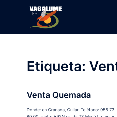
Etiqueta:
Ven
Venta Quemada
Donde: en Granada, Cullar. Teléfono: 958 73
80 00. +info: A92N salida 73 Menú Lo mejor