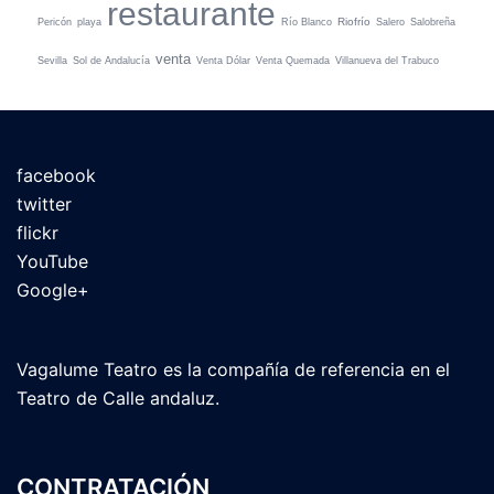
restaurante
Riofrío
Pericón
playa
Río Blanco
Salero
Salobreña
venta
Sevilla
Sol de Andalucía
Venta Dólar
Venta Quemada
Villanueva del Trabuco
facebook
twitter
flickr
YouTube
Google+
Vagalume Teatro es la compañía de referencia en el
Teatro de Calle andaluz.
CONTRATACIÓN