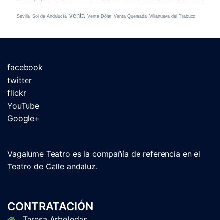
venta
Sevilla
Sol de Andalucía
Venta Dólar
Venta Quemada
Villanueva del Trabuco
facebook
twitter
flickr
YouTube
Google+
Vagalume Teatro es la compañía de referencia en el
Teatro de Calle andaluz.
CONTRATACIÓN
Teresa Arboledas