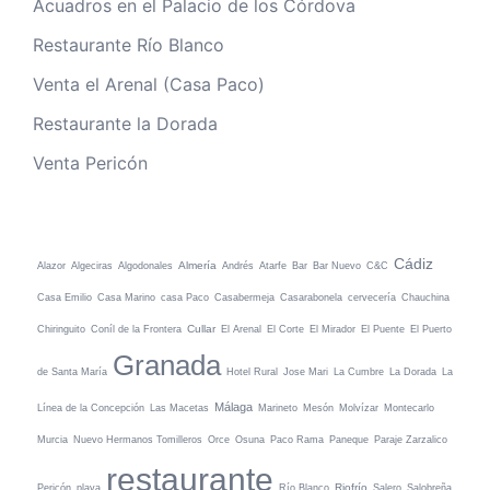
Acuadros en el Palacio de los Córdova
Restaurante Río Blanco
Venta el Arenal (Casa Paco)
Restaurante la Dorada
Venta Pericón
Cádiz
Almería
Alazor
Algeciras
Algodonales
Andrés
Atarfe
Bar
Bar Nuevo
C&C
Casa Emilio
Casa Marino
casa Paco
Casabermeja
Casarabonela
cervecería
Chauchina
Cullar
Chiringuito
Coníl de la Frontera
El Arenal
El Corte
El Mirador
El Puente
El Puerto
Granada
de Santa María
Hotel Rural
Jose Mari
La Cumbre
La Dorada
La
Málaga
Línea de la Concepción
Las Macetas
Marineto
Mesón
Molvízar
Montecarlo
Murcia
Nuevo Hermanos Tomilleros
Orce
Osuna
Paco Rama
Paneque
Paraje Zarzalico
restaurante
Riofrío
Pericón
playa
Río Blanco
Salero
Salobreña