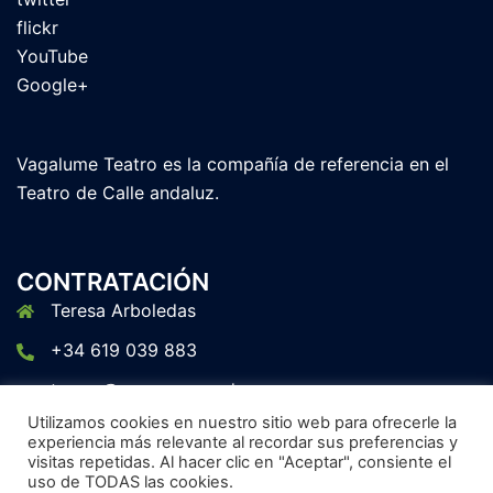
flickr
YouTube
Google+
Vagalume Teatro es la compañía de referencia en el
Teatro de Calle andaluz.
CONTRATACIÓN
Teresa Arboledas
+34 619 039 883
teresa@escenagranada.com
Utilizamos cookies en nuestro sitio web para ofrecerle la
experiencia más relevante al recordar sus preferencias y
visitas repetidas. Al hacer clic en "Aceptar", consiente el
uso de TODAS las cookies.