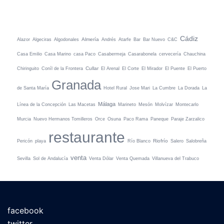
Cádiz
Almería
Alazor
Algeciras
Algodonales
Andrés
Atarfe
Bar
Bar Nuevo
C&C
Casa Emilio
Casa Marino
casa Paco
Casabermeja
Casarabonela
cervecería
Chauchina
Cullar
Chiringuito
Coníl de la Frontera
El Arenal
El Corte
El Mirador
El Puente
El Puerto
Granada
de Santa María
Hotel Rural
Jose Mari
La Cumbre
La Dorada
La
Málaga
Línea de la Concepción
Las Macetas
Marineto
Mesón
Molvízar
Montecarlo
Murcia
Nuevo Hermanos Tomilleros
Orce
Osuna
Paco Rama
Paneque
Paraje Zarzalico
restaurante
Riofrío
Pericón
playa
Río Blanco
Salero
Salobreña
venta
Sevilla
Sol de Andalucía
Venta Dólar
Venta Quemada
Villanueva del Trabuco
facebook
twitter