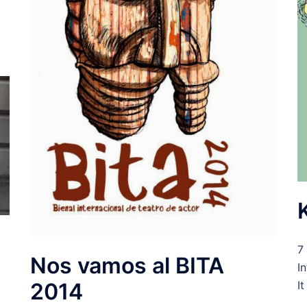
7
Nos vamos al BITA
I
I
2014