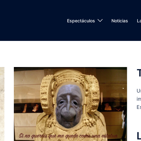
Espectáculos
Noticias
L
U
i
E