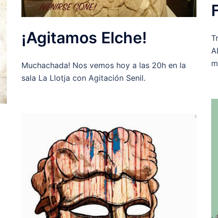
¡Agitamos Elche!
T
A
m
Muchachada! Nos vemos hoy a las 20h en la
sala La Llotja con Agitación Senil.
l