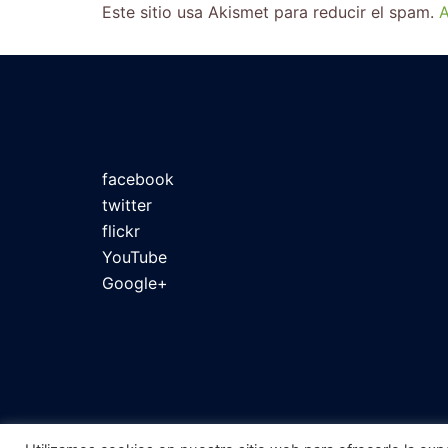
Este sitio usa Akismet para reducir el spam.
A
facebook
twitter
flickr
YouTube
Google+
Vagalume Teatro
|
Desde Granada. 2020