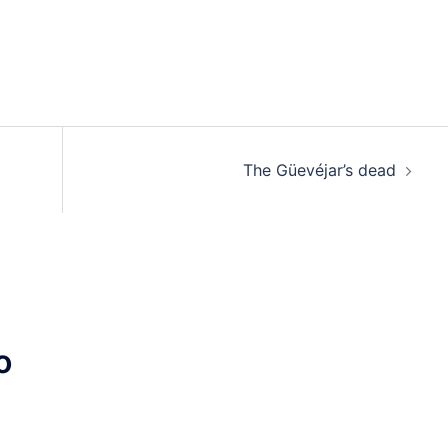
The Güevéjar’s dead
o