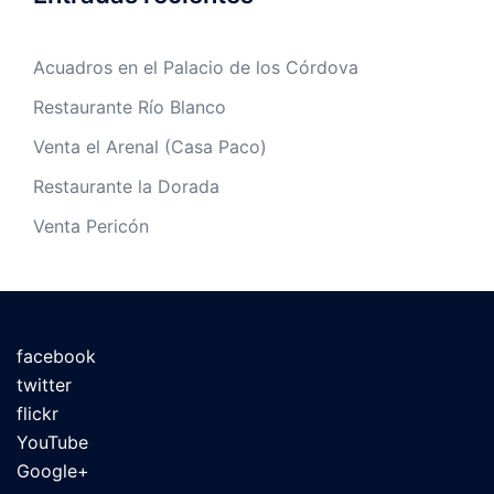
Acuadros en el Palacio de los Córdova
Restaurante Río Blanco
Venta el Arenal (Casa Paco)
Restaurante la Dorada
Venta Pericón
facebook
twitter
flickr
YouTube
Google+