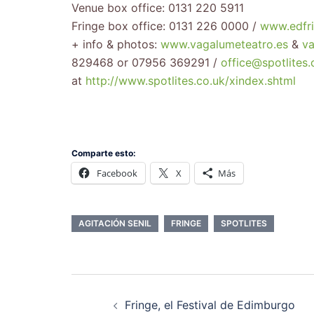
Venue box office: 0131 220 5911
Fringe box office: 0131 226 0000 /
www.edfr
+ info & photos:
www.vagalumeteatro.es
&
v
829468 or 07956 369291 /
office@spotlites.
at
http://www.spotlites.co.uk/xindex.shtml
Comparte esto:
Facebook
X
Más
AGITACIÓN SENIL
FRINGE
SPOTLITES
Fringe, el Festival de Edimburgo