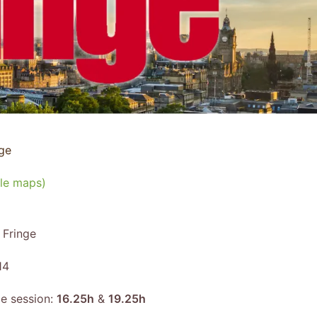
nge
le maps)
 Fringe
14
le session:
16.25h
&
19.25h