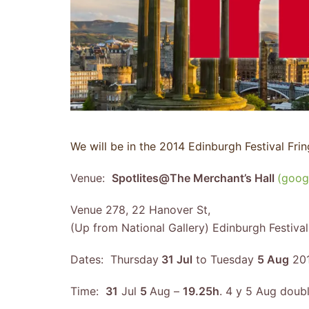
We will be in the 2014 Edinburgh Festival Fri
Venue:
Spotlites@The Merchant’s Hall
(goog
Venue 278, 22 Hanover St,
(Up from National Gallery) Edinburgh Festival
Dates: Thursday
31 Jul
to Tuesday
5 Aug
20
Time:
31
Jul
5
Aug –
19.25h
. 4 y 5 Aug doub