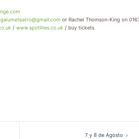
inge.com
agalumeteatro@gmail.com
or Rachel Thomson-King on 016
co.uk
/
www.spotlites.co.uk
/ buy tickets
7 y 8 de Agosto