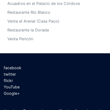
Acuadros en el Palacio de los Córdova
Restaurante Río Blanco
Venta el Arenal (Casa Paco)
Restaurante la Dorada
Venta Pericón
facebook
twitter
flickr
YouTube
Google+